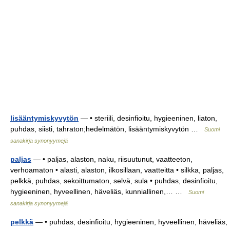
lisääntymiskyvytön
— • steriili, desinfioitu, hygieeninen, liaton,
puhdas, siisti, tahraton;hedelmätön, lisääntymiskyvytön …
Suomi
sanakirja synonyymejä
paljas
— • paljas, alaston, naku, riisuutunut, vaatteeton,
verhoamaton • alasti, alaston, ilkosillaan, vaatteitta • silkka, paljas,
pelkkä, puhdas, sekoittumaton, selvä, sula • puhdas, desinfioitu,
hygieeninen, hyveellinen, häveliäs, kunniallinen,… …
Suomi
sanakirja synonyymejä
pelkkä
— • puhdas, desinfioitu, hygieeninen, hyveellinen, häveliäs,