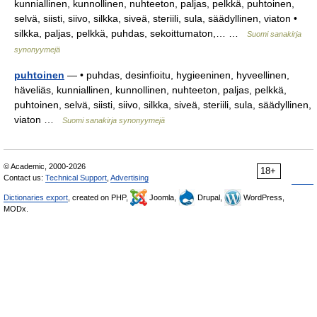
kunniallinen, kunnollinen, nuhteeton, paljas, pelkkä, puhtoinen,
selvä, siisti, siivo, silkka, siveä, steriili, sula, säädyllinen, viaton •
silkka, paljas, pelkkä, puhdas, sekoittumaton,… …
Suomi sanakirja
synonyymejä
puhtoinen
— • puhdas, desinfioitu, hygieeninen, hyveellinen,
häveliäs, kunniallinen, kunnollinen, nuhteeton, paljas, pelkkä,
puhtoinen, selvä, siisti, siivo, silkka, siveä, steriili, sula, säädyllinen,
viaton …
Suomi sanakirja synonyymejä
© Academic, 2000-2026
18+
Contact us:
Technical Support
,
Advertising
Dictionaries export
, created on PHP,
Joomla,
Drupal,
WordPress,
MODx.