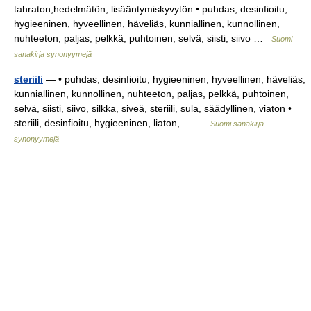
tahraton;hedelmätön, lisääntymiskyvytön • puhdas, desinfioitu,
hygieeninen, hyveellinen, häveliäs, kunniallinen, kunnollinen,
nuhteeton, paljas, pelkkä, puhtoinen, selvä, siisti, siivo …
Suomi
sanakirja synonyymejä
steriili
— • puhdas, desinfioitu, hygieeninen, hyveellinen, häveliäs,
kunniallinen, kunnollinen, nuhteeton, paljas, pelkkä, puhtoinen,
selvä, siisti, siivo, silkka, siveä, steriili, sula, säädyllinen, viaton •
steriili, desinfioitu, hygieeninen, liaton,… …
Suomi sanakirja
synonyymejä