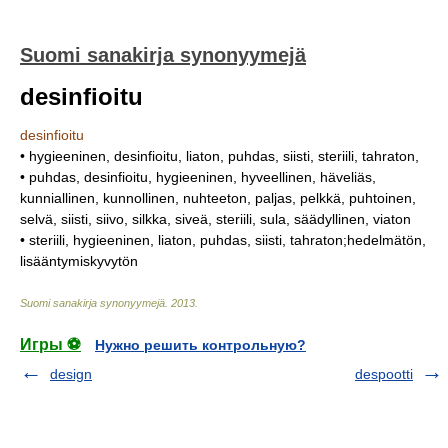
Suomi sanakirja synonyymejä
desinfioitu
desinfioitu
• hygieeninen, desinfioitu, liaton, puhdas, siisti, steriili, tahraton,
• puhdas, desinfioitu, hygieeninen, hyveellinen, häveliäs,
kunniallinen, kunnollinen, nuhteeton, paljas, pelkkä, puhtoinen,
selvä, siisti, siivo, silkka, siveä, steriili, sula, säädyllinen, viaton
• steriili, hygieeninen, liaton, puhdas, siisti, tahraton;hedelmätön,
lisääntymiskyvytön
Suomi sanakirja synonyymejä
.
2013
.
Игры ⚽
Нужно решить контрольную?
design
despootti