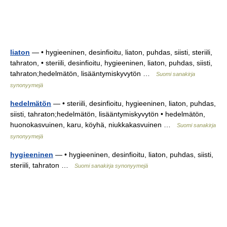
liaton
— • hygieeninen, desinfioitu, liaton, puhdas, siisti, steriili,
tahraton, • steriili, desinfioitu, hygieeninen, liaton, puhdas, siisti,
tahraton;hedelmätön, lisääntymiskyvytön …
Suomi sanakirja
synonyymejä
hedelmätön
— • steriili, desinfioitu, hygieeninen, liaton, puhdas,
siisti, tahraton;hedelmätön, lisääntymiskyvytön • hedelmätön,
huonokasvuinen, karu, köyhä, niukkakasvuinen …
Suomi sanakirja
synonyymejä
hygieeninen
— • hygieeninen, desinfioitu, liaton, puhdas, siisti,
steriili, tahraton …
Suomi sanakirja synonyymejä