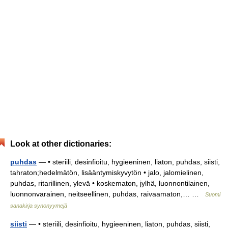
Look at other dictionaries:
puhdas
— • steriili, desinfioitu, hygieeninen, liaton, puhdas, siisti,
tahraton;hedelmätön, lisääntymiskyvytön • jalo, jalomielinen,
puhdas, ritarillinen, ylevä • koskematon, jylhä, luonnontilainen,
luonnonvarainen, neitseellinen, puhdas, raivaamaton,… …
Suomi
sanakirja synonyymejä
siisti
— • steriili, desinfioitu, hygieeninen, liaton, puhdas, siisti,